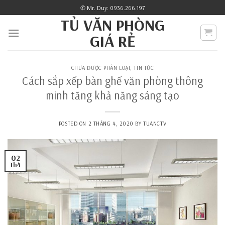
Skip
✆ Mr. Duy: 0936.266.197
to
TỦ VĂN PHÒNG
content
GIÁ RẺ
CHƯA ĐƯỢC PHÂN LOẠI
,
TIN TỨC
Cách sắp xếp bàn ghế văn phòng thông
minh tăng khả năng sáng tạo
POSTED ON
2 THÁNG 4, 2020
BY
TUANCTV
02
Th4