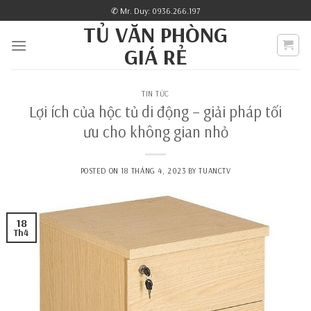
Skip
✆ Mr. Duy: 0936.266.197
to
TỦ VĂN PHÒNG
content
GIÁ RẺ
TIN TỨC
Lợi ích của hộc tủ di động – giải pháp tối
ưu cho không gian nhỏ
POSTED ON
18 THÁNG 4, 2023
BY
TUANCTV
18
Th4