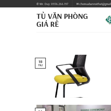
Skip
✆ Mr. Duy: 0936.266.197
✉ chomuabannoithat@gmail
to
TỦ VĂN PHÒNG
content
GIÁ RẺ
18
Th2