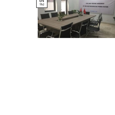
04
Th2