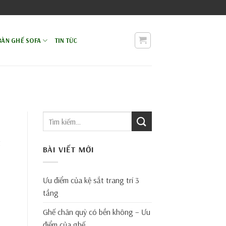
BÀN GHẾ SOFA
TIN TỨC
t
BÀI VIẾT MỚI
Ưu điểm của kệ sắt trang trí 3
tầng
Ghế chân quỳ có bền không – Ưu
điểm của ghế