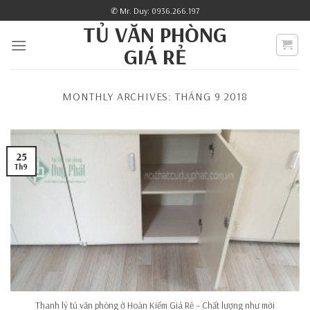
Skip
✆ Mr. Duy: 0936.266.197
to
TỦ VĂN PHÒNG
content
GIÁ RẺ
MONTHLY ARCHIVES:
THÁNG 9 2018
25
Th9
Thanh lý tủ văn phòng ở Hoàn Kiếm Giá Rẻ – Chất lượng như mới