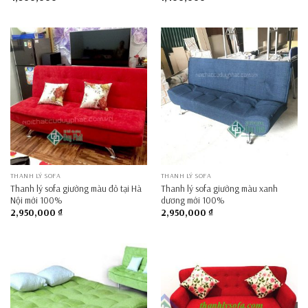
THANH LÝ SOFA
THANH LÝ SOFA
Thanh lý sofa giường màu đỏ tại Hà
Thanh lý sofa giường màu xanh
Nội mới 100%
dương mới 100%
2,950,000
₫
2,950,000
₫