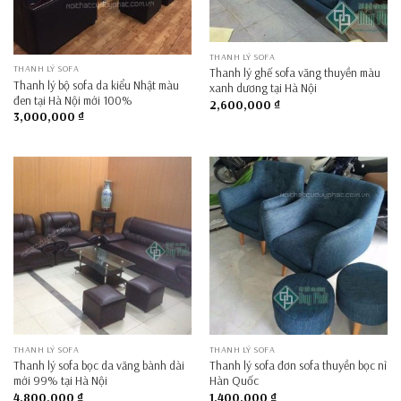
THANH LÝ SOFA
THANH LÝ SOFA
Thanh lý ghế sofa văng thuyền màu
Thanh lý bộ sofa da kiểu Nhật màu
xanh dương tại Hà Nội
đen tại Hà Nội mới 100%
2,600,000
₫
3,000,000
₫
THANH LÝ SOFA
THANH LÝ SOFA
Thanh lý sofa bọc da văng bành dài
Thanh lý sofa đơn sofa thuyền bọc nỉ
mới 99% tại Hà Nội
Hàn Quốc
4,800,000
₫
1,400,000
₫