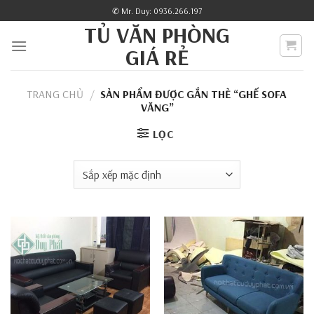
Skip
✆ Mr. Duy: 0936.266.197
to
TỦ VĂN PHÒNG
content
GIÁ RẺ
TRANG CHỦ
/
SẢN PHẨM ĐƯỢC GẮN THẺ “GHẾ SOFA
VĂNG”
LỌC