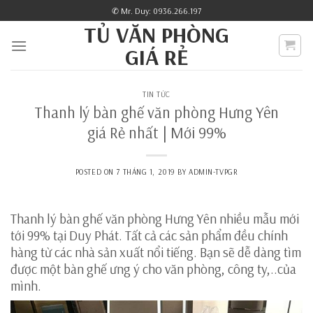
Skip
✆ Mr. Duy: 0936.266.197
to
TỦ VĂN PHÒNG
content
GIÁ RẺ
TIN TỨC
Thanh lý bàn ghế văn phòng Hưng Yên
giá Rẻ nhất | Mới 99%
POSTED ON
7 THÁNG 1, 2019
BY
ADMIN-TVPGR
Thanh lý bàn ghế văn phòng Hưng Yên nhiều mẫu mới
tới 99% tại Duy Phát. Tất cả các sản phẩm đều chính
hàng từ các nhà sản xuất nổi tiếng. Bạn sẽ dễ dàng tìm
được một bàn ghế ưng ý cho văn phòng, công ty,..của
mình.