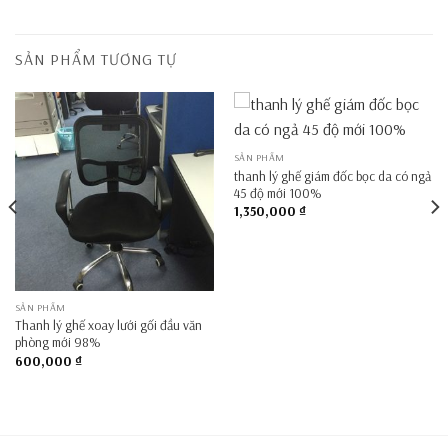
SẢN PHẨM TƯƠNG TỰ
SẢN PHẨM
thanh lý ghế giám đốc bọc da có ngả
45 độ mới 100%
1,350,000
₫
SẢN PHẨM
Thanh lý ghế xoay lưới gối đầu văn
phòng mới 98%
600,000
₫