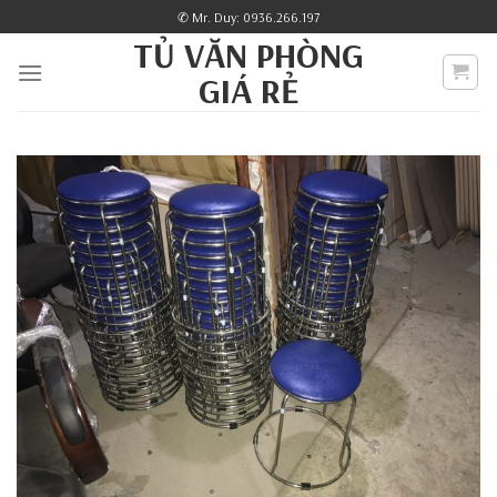
Skip
✆ Mr. Duy: 0936.266.197
to
TỦ VĂN PHÒNG
content
GIÁ RẺ