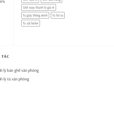
 98%
Ghế xoay thanh lý giá rẻ
Tủ giầy thông minh
Tủ hồ sơ
Tủ sắt locker
 TÁC
h lý bàn ghế văn phòng
h lý tủ văn phòng