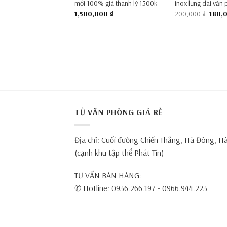
 2m
mới 100% giá thanh lý 1500k
inox lưng dài văn 
Giá
000
₫
1,500,000
₫
200,000
₫
180,
gốc
là:
200,0
TỦ VĂN PHÒNG GIÁ RẺ
Địa chỉ: Cuối đường Chiến Thắng, Hà Đông, H
(cạnh khu tập thể Phát Tín)
TƯ VẤN BÁN HÀNG:
✆ Hotline: 0936.266.197 - 0966.944.223