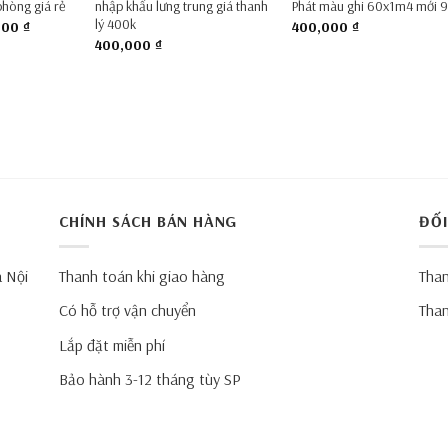
phòng giá rẻ
nhập khẩu lưng trung giá thanh
Phát màu ghi 60x1m4 mới
lý 400k
Giá
000
₫
400,000
₫
hiện
400,000
₫
tại
00 ₫.
là:
180,000 ₫.
CHÍNH SÁCH BÁN HÀNG
ĐỐI
à Nội
Thanh toán khi giao hàng
Than
Có hỗ trợ vận chuyển
Than
Lắp đặt miễn phí
Bảo hành 3-12 tháng tùy SP