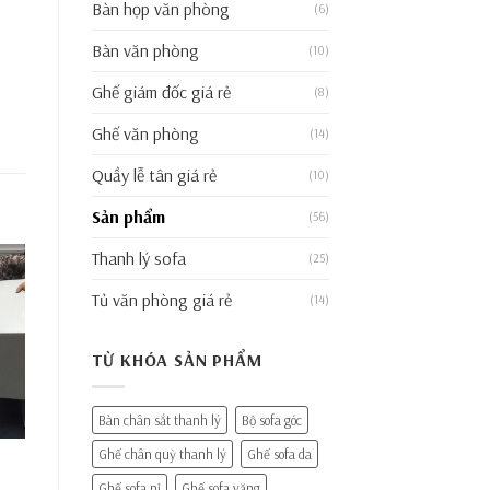
Bàn họp văn phòng
(6)
Bàn văn phòng
(10)
Ghế giám đốc giá rẻ
(8)
Ghế văn phòng
(14)
Quầy lễ tân giá rẻ
(10)
Sản phẩm
(56)
Thanh lý sofa
(25)
Tủ văn phòng giá rẻ
(14)
TỪ KHÓA SẢN PHẨM
Bàn chân sắt thanh lý
Bộ sofa góc
Ghế chân quỳ thanh lý
Ghế sofa da
Ghế sofa nỉ
Ghế sofa văng