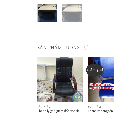
SẢN PHẨM TƯƠNG TỰ
Giảm giá!
M
SẢN PHẨM
SẢN PHẨM
1 bộ sofa da nhập đài
Thanh lý ghế giám đốc bọc da
Thanh lý hàng tồn