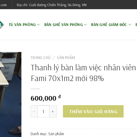
.com
Địa chỉ: Cuối đường Chiến Thắng, Hà Đông, HN
TỦ VĂN PHÒNG
BÀN GHẾ VĂN PHÒNG
BÀN GHẾ GIÁM ĐỐC
TRANG CHỦ
/
SẢN PHẨM
Thanh lý bàn làm việc nhân viên
Fami 70x1m2 mới 98%
600,000
₫
Thanh lý bàn làm việc nhân viên Fami 70x1m2 mới 98
THÊM VÀO GIỎ HÀNG
Danh mục:
Sản phẩm