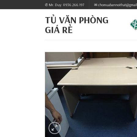
Skip
✆ Mr. Duy: 0936.266.197
✉ chomuabannoithat@gmail
to
TỦ VĂN PHÒNG
content
GIÁ RẺ