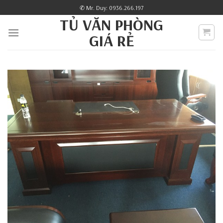
Skip
✆ Mr. Duy: 0936.266.197
to
TỦ VĂN PHÒNG
content
GIÁ RẺ