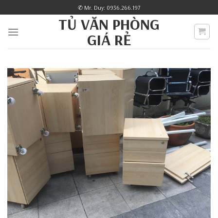
Skip
✆ Mr. Duy: 0936.266.197
to
TỦ VĂN PHÒNG
content
GIÁ RẺ