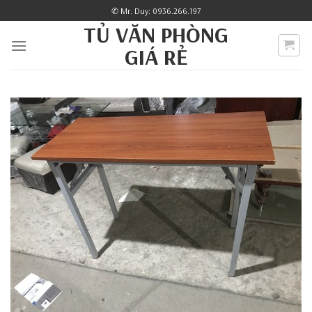
Skip
✆ Mr. Duy: 0936.266.197
to
TỦ VĂN PHÒNG
content
GIÁ RẺ