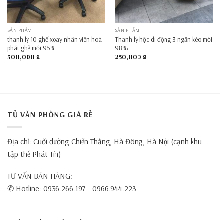
SẢN PHẨM
SẢN PHẨM
thanh lý 10 ghế xoay nhân viên hoà
Thanh lý hộc di động 3 ngăn kéo mới
phát ghế mới 95%
98%
300,000
₫
250,000
₫
TỦ VĂN PHÒNG GIÁ RẺ
Địa chỉ: Cuối đường Chiến Thắng, Hà Đông, Hà Nội (cạnh khu
tập thể Phát Tín)
TƯ VẤN BÁN HÀNG:
✆ Hotline: 0936.266.197 - 0966.944.223