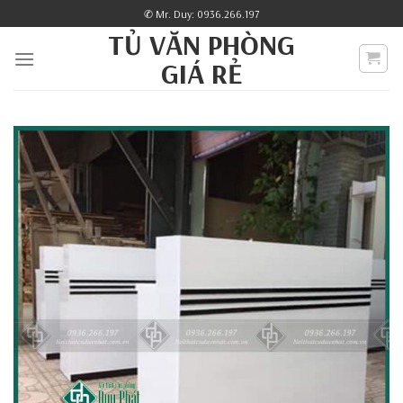
Skip
✆ Mr. Duy: 0936.266.197
to
TỦ VĂN PHÒNG
content
GIÁ RẺ