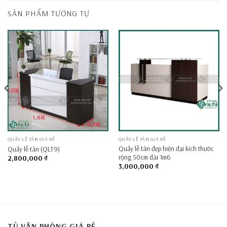
SẢN PHẨM TƯƠNG TỰ
QUẦY LỄ TÂN GIÁ RẺ
QUẦY LỄ TÂN GIÁ RẺ
Quầy lễ tân đẹp hiện đại kích thước
Quầy lễ tân (QLT9)
rộng 50cm dài 1m6
2,800,000
₫
3,000,000
₫
TỦ VĂN PHÒNG GIÁ RẺ