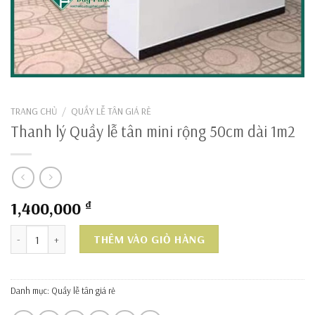
TRANG CHỦ
/
QUẦY LỄ TÂN GIÁ RẺ
Thanh lý Quầy lễ tân mini rộng 50cm dài 1m2
1,400,000
₫
Thanh lý Quầy lễ tân mini rộng 50cm dài 1m2 số lượng
THÊM VÀO GIỎ HÀNG
Danh mục:
Quầy lễ tân giá rẻ