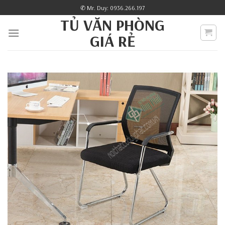
Skip
✆ Mr. Duy: 0936.266.197
to
TỦ VĂN PHÒNG
content
GIÁ RẺ