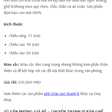
hơn nữa còn khá thoải mái với lớp đệm êm dưới mặt ngồi. Khung
ghế là khung inox quỳ chéo, chắc chắn và an toàn. Sản phẩm
đảm bảo còn mới 100%.
Kích thước
:
Chiều rộng: 57 (cm)
Chiều cao: 90 (cm)
Chiều sâu: 60 (cm)
Màu sắc:
Màu sắc đen sang trọng nhưng không kém phần thân
thiện và dễ kết hợp với các đồ nội thất khác trong văn phòng.
Giá chỉ:
350,000 VND
Xem thêm các sản phẩm
ghế chân quỳ thanh lý
khác tại Duy
Phát.
TỦ VĂN PHÒNG GIÁ RẺ – CHUYÊN THANH LÝ BÀN GHẾ