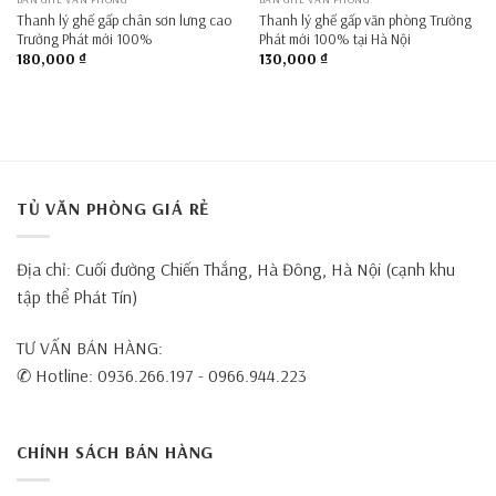
Thanh lý ghế gấp chân sơn lưng cao
Thanh lý ghế gấp văn phòng Trường
Trường Phát mới 100%
Phát mới 100% tại Hà Nội
180,000
₫
130,000
₫
TỦ VĂN PHÒNG GIÁ RẺ
Địa chỉ: Cuối đường Chiến Thắng, Hà Đông, Hà Nội (cạnh khu
tập thể Phát Tín)
TƯ VẤN BÁN HÀNG:
✆ Hotline: 0936.266.197 - 0966.944.223
CHÍNH SÁCH BÁN HÀNG