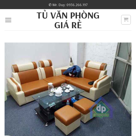
Skip
✆ Mr. Duy: 0936.266.197
to
TỦ VĂN PHÒNG
content
GIÁ RẺ