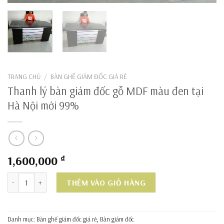
TRANG CHỦ
/
BÀN GHẾ GIÁM ĐỐC GIÁ RẺ
Thanh lý bàn giám đốc gỗ MDF màu đen tại
Hà Nội mới 99%
1,600,000
₫
Thanh lý bàn giám đốc gỗ MDF màu đen tại Hà Nội mới 99% số lượ
THÊM VÀO GIỎ HÀNG
Danh mục:
Bàn ghế giám đốc giá rẻ
,
Bàn giám đốc