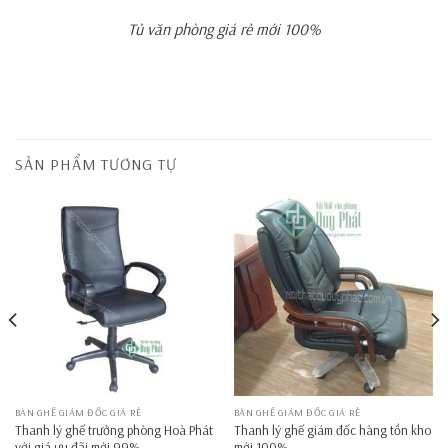
Tủ văn phòng giá rẻ mới 100%
SẢN PHẨM TƯƠNG TỰ
BÀN GHẾ GIÁM ĐỐC GIÁ RẺ
BÀN GHẾ GIÁM ĐỐC GIÁ RẺ
Thanh lý ghế trưởng phòng Hoà Phát
Thanh lý ghế giám đốc hàng tồn kho
với giá ưu đãi mới 99%
mới 100%