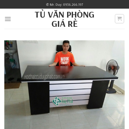
Skip
✆ Mr. Duy: 0936.266.197
to
TỦ VĂN PHÒNG
content
GIÁ RẺ